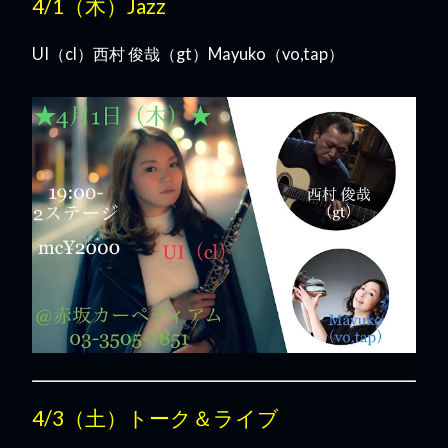
4/1（木）Jazz
UI（cl）西村 俊哉（gt）Mayuko（vo,tap）
4/3（土）トーク＆ライブ