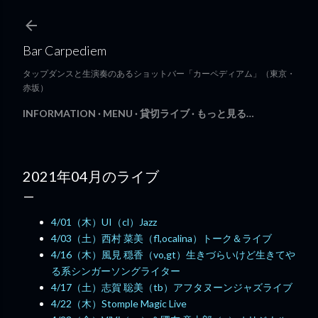
スキップしてメイン コンテンツに移動
Bar Carpediem
タップダンスと生演奏のあるショットバー「カーペディアム」（東京・
赤坂）
INFORMATION
MENU
貸切ライブ
もっと見る…
2021年04月のライブ
4/01（木）UI（cl）Jazz
4/03（土）西村 菜美（fl,ocalina）トーク＆ライブ
4/16（木）風見 穏香（vo,gt）生きづらいけど生きてや
る系シンガーソングライター
4/17（土）志賀 聡美（tb）アフタヌーンジャズライブ
4/22（木）Stomple Magic Live