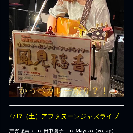
4/17（土）アフタヌーンジャズライブ
志賀 聡美（tb）田中 愛子（p）Mayuko（vo,tap）