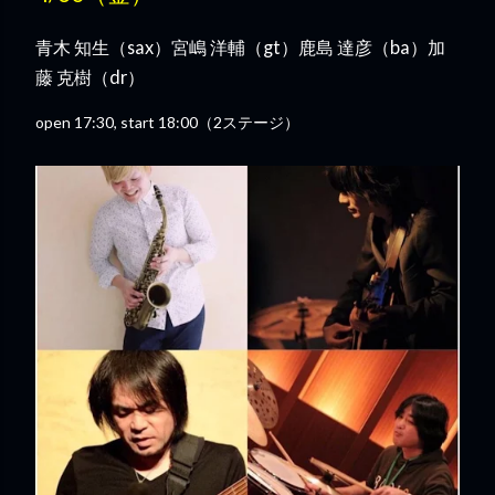
青木 知生（sax）宮嶋 洋輔（gt）鹿島 達彦（ba）加
藤 克樹（dr）
open 17:30, start 18:00（2ステージ）