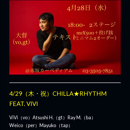
4/29（木・祝）CHILLA★RHYTHM
FEAT. VIVI
ViVi（vo）Atsushi H.（gt）Ray M.（ba）
Weico（per）Mayuko（tap）