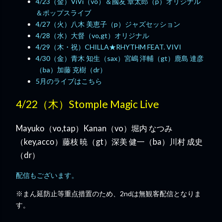
4/23（金）ViVi（vo）＆國友 章太郎（p）オリジナル
＆ポップスライブ
4/27（火）八木 美恵子（p）ジャズセッション
4/28（水）大督（vo,gt）オリジナル
4/29（木・祝）CHILLA★RHYTHM FEAT. VIVI
4/30（金）青木 知生（sax）宮嶋 洋輔（gt）鹿島 達彦
（ba）加藤 克樹（dr）
5月のライブはこちら
4/22（木）Stomple Magic Live
Mayuko（vo,tap）Kanan（vo）堀内 なつみ
（key,acco）藤枝 暁（gt）深美 健一（ba）川村 成史
（dr）
配信もございます。
※まん延防止等重点措置のため、2ndは無観客配信となりま
す。