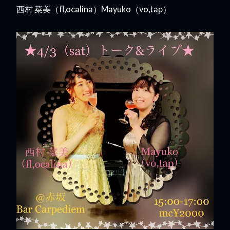
西村 菜美（fl,ocalina）Mayuko（vo,tap）