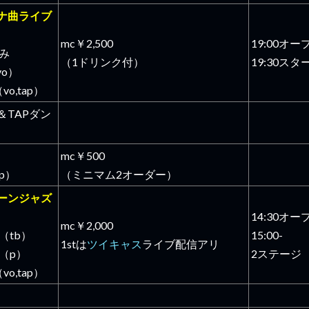
ナ曲ライブ
mc￥2,500
19:00オー
つみ
（1ドリンク付）
19:30スタ
,vo）
vo,tap）
＆TAPダン
mc￥500
p）
（ミニマム2オーダー）
ーンジャズ
14:30オー
mc￥2,000
（tb）
15:00-
1stは
ツイキャス
ライブ配信アリ
（p）
2ステージ
vo,tap）