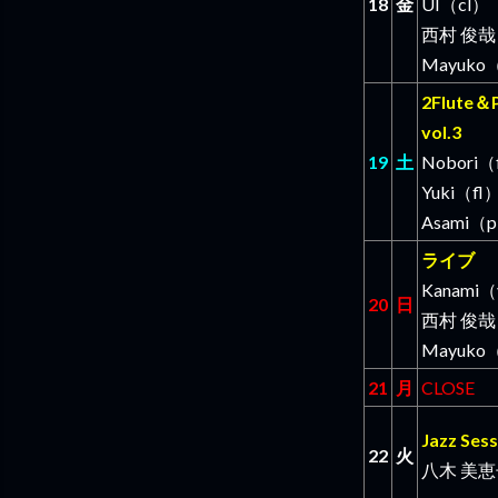
18
金
UI（cl）
西村 俊哉
Mayuko（
2Flute＆P
vol.3
19
土
Nobori（
Yuki（fl
Asami（
ライブ
Kanami
20
日
西村 俊哉
Mayuko（
21
月
CLOSE
Jazz Sess
22
火
八木 美恵