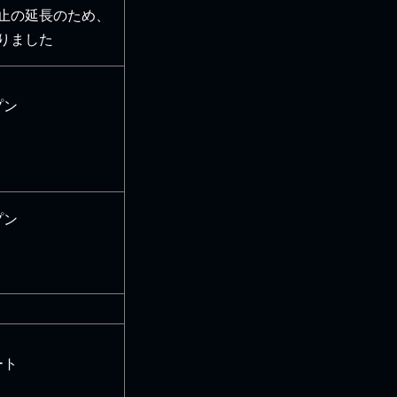
止の延長のため、
りました
プン
プン
ート