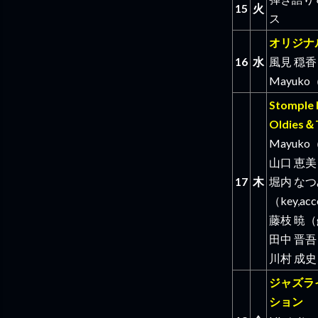
15
火
ス
オリジナ
16
水
風見 穏香（
Mayuko（
Stomple 
Oldies＆T
Mayuko（
山口 恵美
17
木
堀内 な
（key,ac
藤枝 暁（
田中 晋吾
川村 成史
ジャズラ
ション