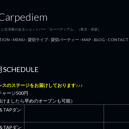
スキップしてメイン コンテンツに移動
 Carpediem
スと生演奏のあるショットバー「カーペディアム」（東京・赤坂）
TION
MENU
貸切ライブ
貸切パーティー
MAP
BLOG
CONTACT
月SCHEDULE
スのステージをお届けしております♪♪♪
ャージ500円
頂けましたら早めのオープンも可能）
＆TAPダン
＆TAPダン