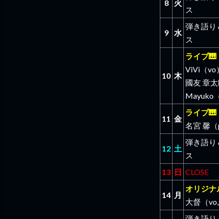
8
火
ス
弾き語り
9
水
ス
ライブ🎹
ViVi（v
10
木
國友 章太
Mayuko（
ライブ🎹
11
金
名宮 馨（
弾き語り
12
土
ス
13
日
CLOSE
オリジナ
14
月
大督（vo,
弾き語り