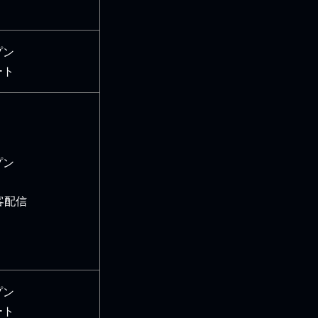
プン
ート
プン
客配信
プン
ート