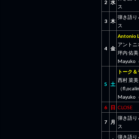
2
水
ス
弾き語り
3
木
ス
Antonio 
アントニオ
4
金
坪内 佑美
Mayuko（
トーク＆
西村 菜美
5
土
（fl,ocal
Mayuko（
6
日
CLOSE
弾き語り
7
月
ス
弾き語り