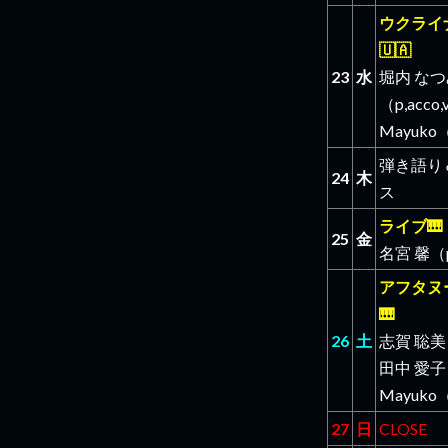
ウクライ
🇺🇦
23
水
堀内 な
（p,acco
Mayuko（
弾き語り
24
木
ス
ライブ🎹
25
金
名宮 馨（
アフタヌ
🎹
26
土
志賀 聡美
田中 愛子
Mayuko（
27
日
CLOSE