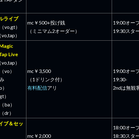
ルライブ
mc￥500+投げ銭
19:00オー
vo,gt）
（ミニマム2オーダー）
19:30スタ
vo,tap）
Magic
ap Live
vo,tap）
（vo）
mc￥3,500
19:00オー
つみ
（1ドリンク付）
19:30-
co）
有料配信
アリ
2ndは無観
gt）
（ba）
（dr）
イブ＆セッ
18:00オー
mc￥2,000
18:30スタ