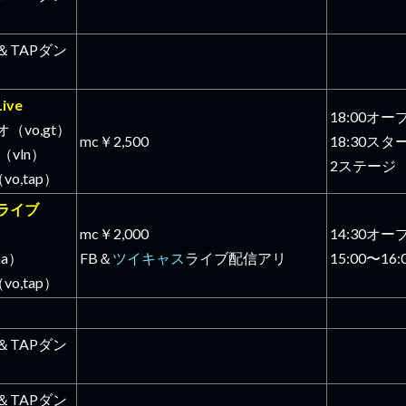
＆TAPダン
Live
18:00オー
（vo,gt）
mc￥2,500
18:30スタ
（vln）
2ステージ
vo,tap）
ライブ
mc￥2,000
14:30オー
ina）
FB＆
ツイキャス
ライブ配信アリ
15:00〜16:
vo,tap）
＆TAPダン
＆TAPダン