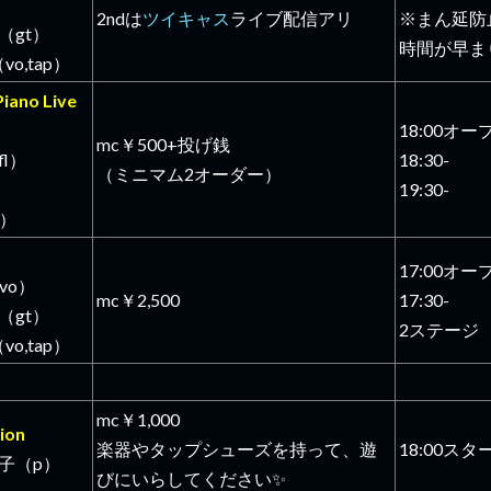
2ndは
ツイキャス
ライブ配信アリ
※まん延防
（gt）
時間が早ま
vo,tap）
iano Live
18:00オー
mc￥500+投げ銭
fl）
18:30-
（ミニマム2オーダー）
）
19:30-
p）
17:00オー
（vo）
mc￥2,500
17:30-
（gt）
2ステージ
vo,tap）
mc￥1,000
ion
楽器やタップシューズを持って、遊
18:00スタ
子（p）
びにいらしてください✨